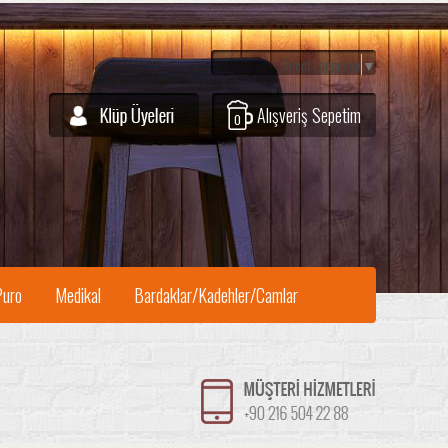
Select Language
▼
Alışveriş Sepetim
0
Puro
Medikal
Bardaklar/Kadehler/Camlar