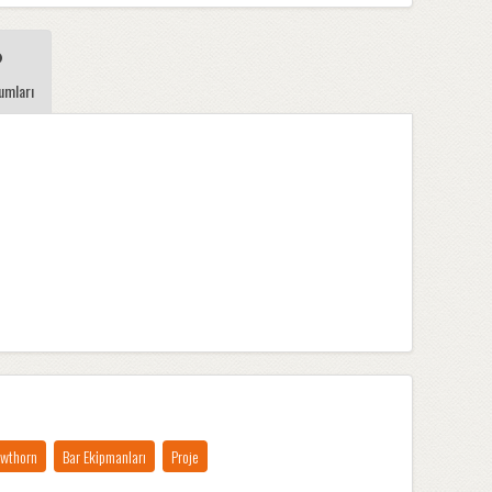
umları
wthorn
Bar Ekipmanları
Proje