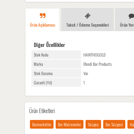
Ürün Açıklaması
Taksit / Ödeme Seçenekleri
Ürün Yor
Diğer Özellikler
Stok Kodu
HAWTHOGOLD
Marka
Efendi Bar Products
Stok Durumu
Var
Garanti (Yıl)
1
Ürün Etiketleri
Barmarketim
Bar Malzemeler
Süzgeç
Bar Süzgeci
Ha