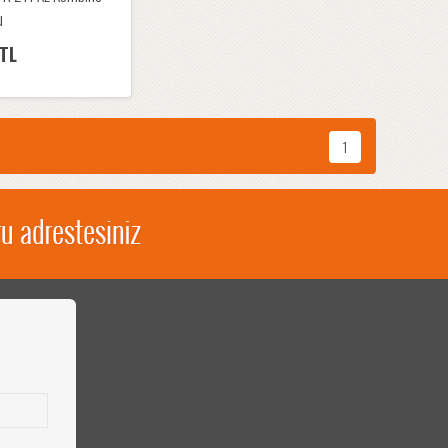
u
 TL
1