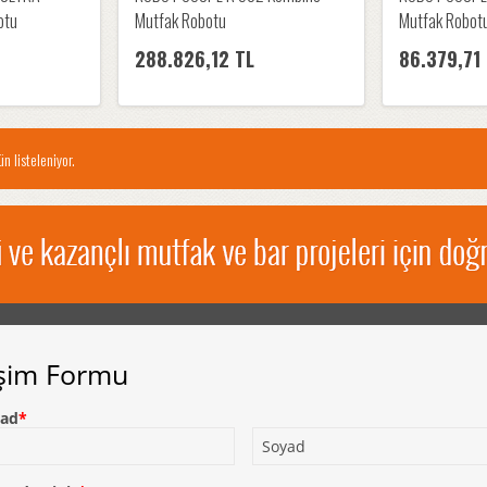
otu
Mutfak Robotu
Mutfak Robot
288.826,12 TL
86.379,71
n listeleniyor.