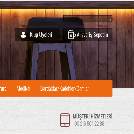
Select Language
▼
Alışveriş Sepetim
0
Puro
Medikal
Bardaklar/Kadehler/Camlar