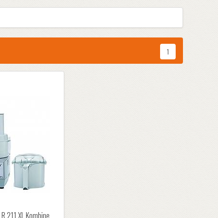
1
R 211 XL Kombine