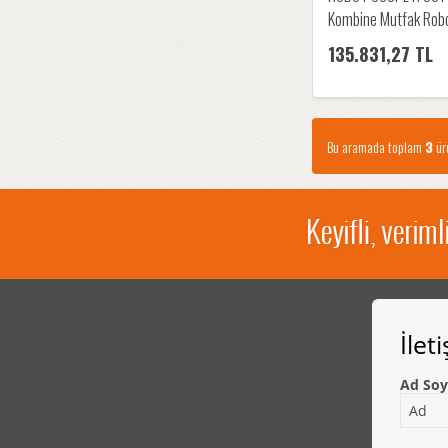
Kombine Mutfak Rob
135.831,27 TL
Bu aramada toplam
3
ürü