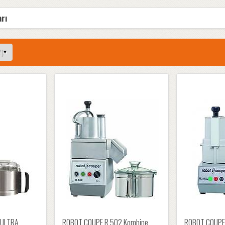
arı
 ULTRA
ROBOT COUPE R 502 Kombine
ROBOT COUPE 