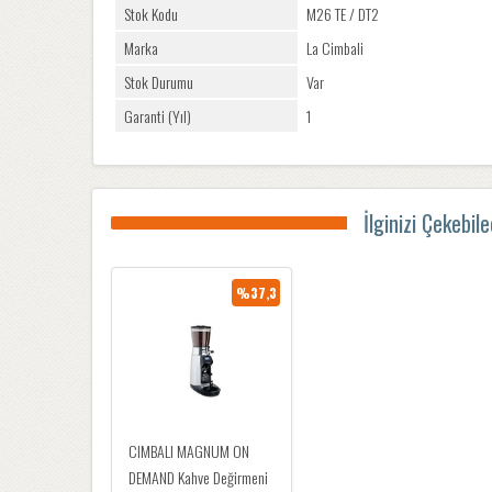
Stok Kodu
M26 TE / DT2
Marka
La Cimbali
Stok Durumu
Var
Garanti (Yıl)
1
İlginizi Çekebil
%37,3
CIMBALI MAGNUM ON
DEMAND Kahve Değirmeni