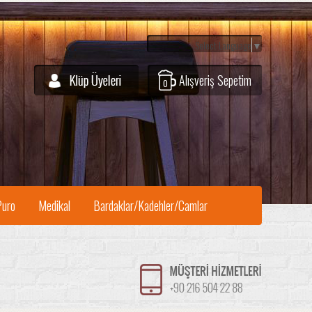
Select Language
▼
Alışveriş Sepetim
0
Puro
Medikal
Bardaklar/Kadehler/Camlar