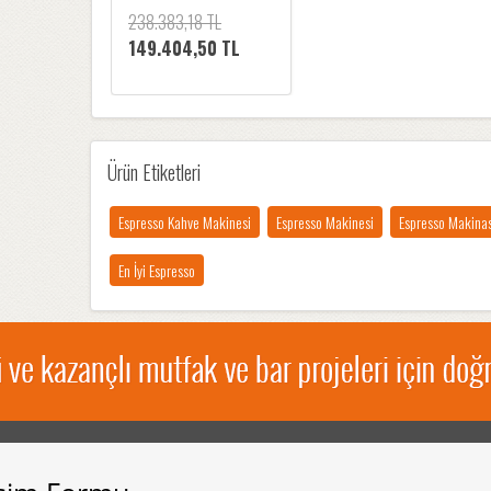
238.383,18 TL
149.404,50 TL
Ürün Etiketleri
Espresso Kahve Makinesi
Espresso Makinesi
Espresso Makinas
En İyi Espresso