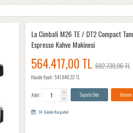
La Cimbali M26 TE / DT2 Compact Tam
Espresso Kahve Makinesi
564.417,00 TL
602.730,96 TL
Havale fiyatı :
541.840,32 TL
Adet
14