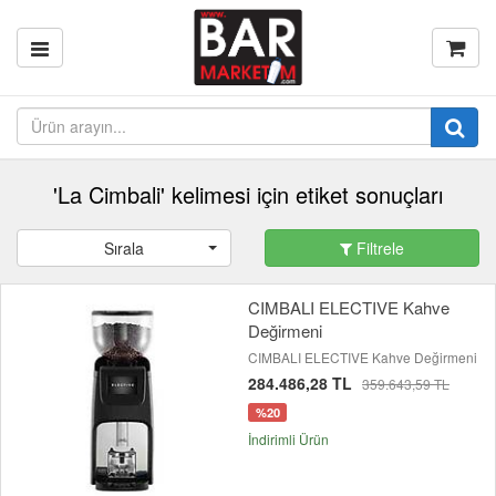
'La Cimbali' kelimesi için etiket sonuçları
Sırala
Filtrele
CIMBALI ELECTIVE Kahve
Değirmeni
CIMBALI ELECTIVE Kahve Değirmeni
284.486,28 TL
359.643,59 TL
%20
İndirimli Ürün