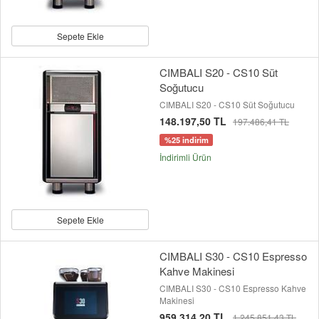
Sepete Ekle
CIMBALI S20 - CS10 Süt
Soğutucu
CIMBALI S20 - CS10 Süt Soğutucu
148.197,50 TL
197.486,41 TL
%25 indirim
İndirimli Ürün
Sepete Ekle
CIMBALI S30 - CS10 Espresso
Kahve Makinesi
CIMBALI S30 - CS10 Espresso Kahve
Makinesi
959.314,20 TL
1.245.851,43 TL