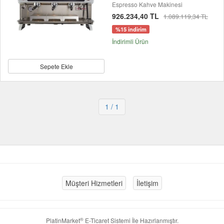
Espresso Kahve Makinesi
926.234,40 TL
1.089.119,34 TL
%15 indirim
İndirimli Ürün
Sepete Ekle
1
/ 1
Müşteri Hizmetleri
İletişim
®
PlatinMarket
E-Ticaret Sistemi
İle Hazırlanmıştır.