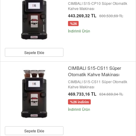
CIMBALI S15-CP10 Süper Otomatik
Kahve Makinası
443.269,32 TL
600.530,69 TL
%26
İndirimli Ürün
Sepete Ekle
CIMBALI S15-CS11 Süper
Otomatik Kahve Makinası
CIMBALI S15-CS11 Süper Otomatik
Kahve Makinası
469.733,16 TL
634.669,04 TL
%26 indirim
İndirimli Ürün
Sepete Ekle