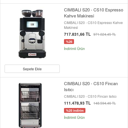
CIMBALI S20 - CS10 Espresso
Kahve Makinesi
CIMBALI S20 - CS10 Espresso Kahve
Makinesi
717.831,66 TL
971.024,45 TL
%26
İndirimli Ürün
Sepete Ekle
CIMBALI S20 - CS10 Fincan
Isıtıcı
CIMBALI S20 - CS10 Fincan Isıtıcı
111.478,93 TL
148.594,46 TL
%25 indirim
İndirimli Ürün