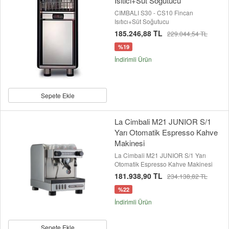
Isıtıcı+Süt Soğutucu
CIMBALI S30 - CS10 Fincan
Isıtıcı+Süt Soğutucu
185.246,88 TL
229.044,54 TL
%19
İndirimli Ürün
Sepete Ekle
La Cimbali M21 JUNIOR S/1
Yarı Otomatik Espresso Kahve
Makinesi
La Cimbali M21 JUNIOR S/1 Yarı
Otomatik Espresso Kahve Makinesi
181.938,90 TL
234.138,82 TL
%22
İndirimli Ürün
Sepete Ekle