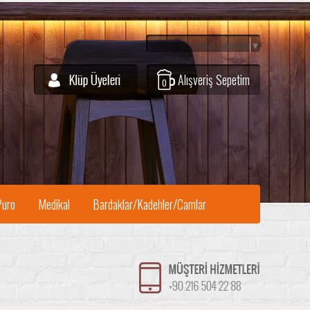
Select Language
▼
Alışveriş Sepetim
0
Puro
Medikal
Bardaklar/Kadehler/Camlar