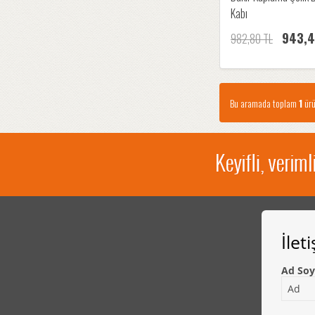
Kabı
943,4
982,80 TL
Bu aramada toplam
1
ürü