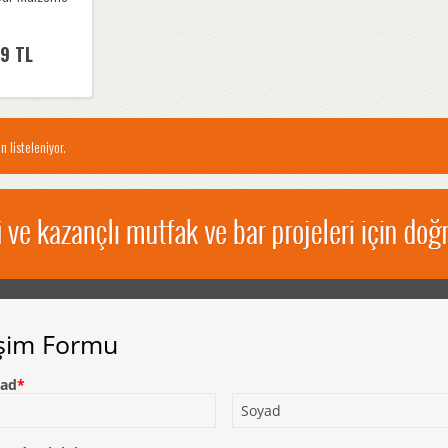
9 TL
n listeleniyor.