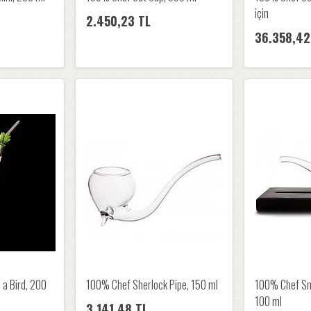
için
2.450,23 TL
36.358,42
 a Bird, 200
100% Chef Sherlock Pipe, 150 ml
100% Chef Smo
100 ml
3.141,48 TL