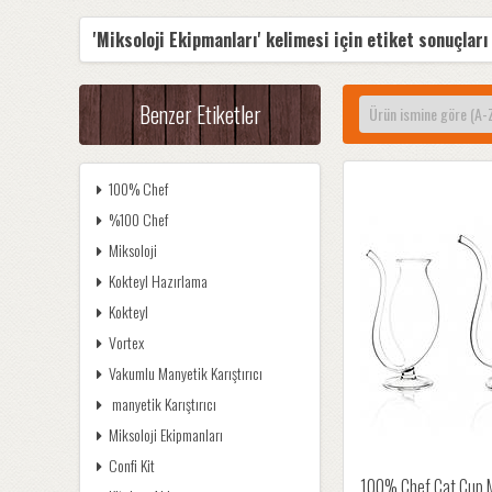
'Miksoloji Ekipmanları' kelimesi için etiket sonuçları
Benzer Etiketler
100% Chef
%100 Chef
Miksoloji
Kokteyl Hazırlama
Kokteyl
Vortex
Vakumlu Manyetik Karıştırıcı
manyetik Karıştırıcı
Miksoloji Ekipmanları
Confi Kit
100% Chef Cat Cup M