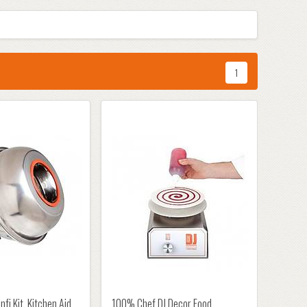
1
fi Kit, Kitchen Aid
100% Chef DJ Decor Food