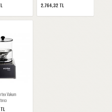
TL
2.764,32 TL
rtex Vakum
tırıcı
 TL