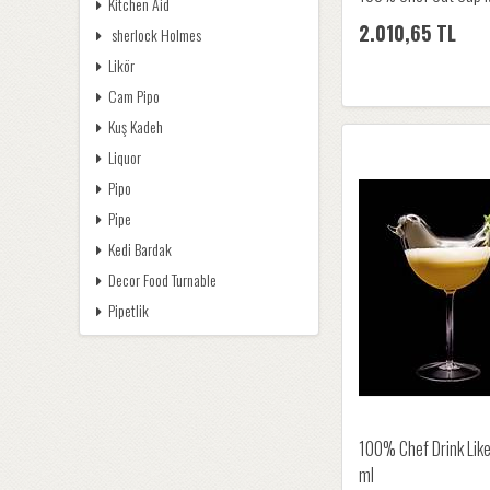
Kitchen Aid
2.010,65 TL
sherlock Holmes
Likör
Cam Pipo
Kuş Kadeh
Liquor
Pipo
Pipe
Kedi Bardak
Decor Food Turnable
Pipetlik
100% Chef Drink Like
ml