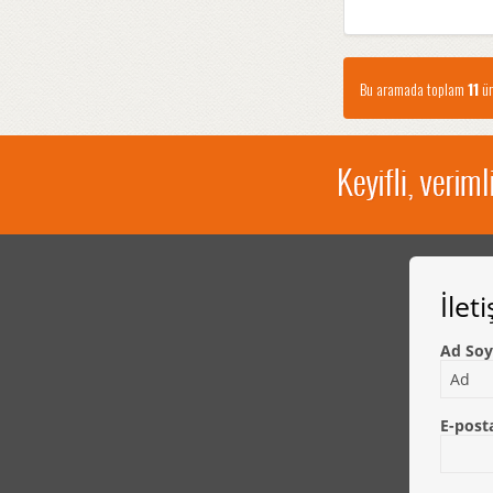
Bu aramada toplam
11
ür