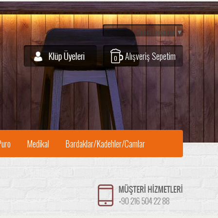
Select Language
▼
Alışveriş Sepetim
0
Puro
Medikal
Bardaklar/Kadehler/Camlar