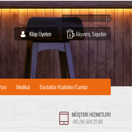
Select Language
▼
Alışveriş Sepetim
0
Puro
Medikal
Bardaklar/Kadehler/Camlar