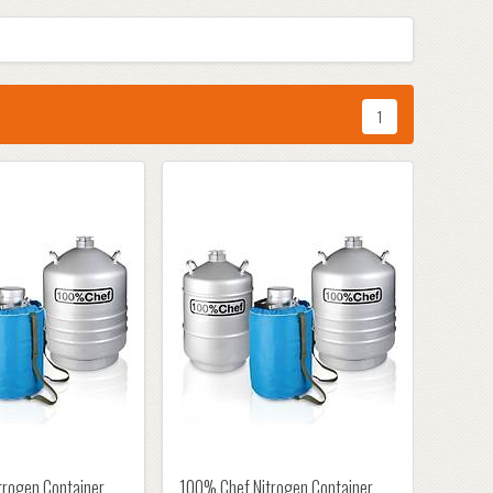
1
rogen Container,
100% Chef Nitrogen Container,