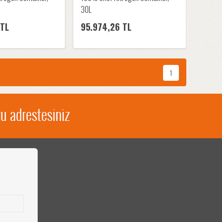
30L
 TL
95.974,26 TL
1