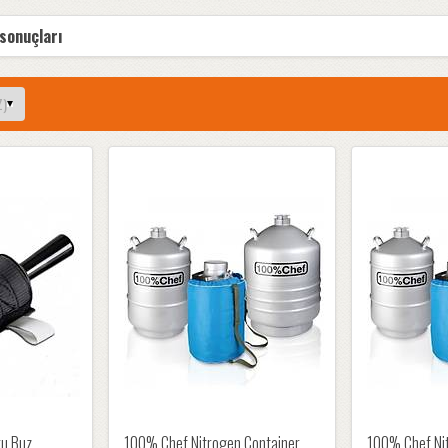
 sonuçları
ru Buz
100% Chef Nitrogen Container,
100% Chef Nit