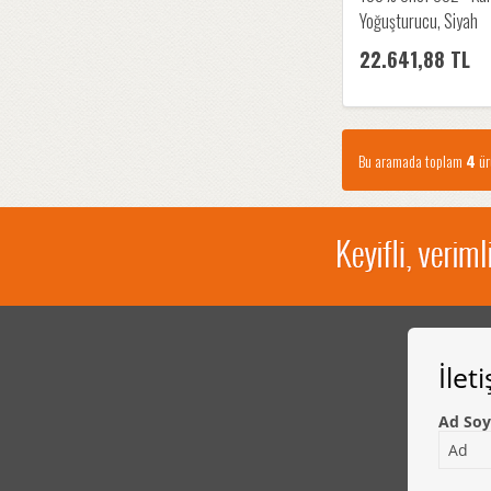
Yoğuşturucu, Siyah
22.641,88 TL
Bu aramada toplam
4
ürü