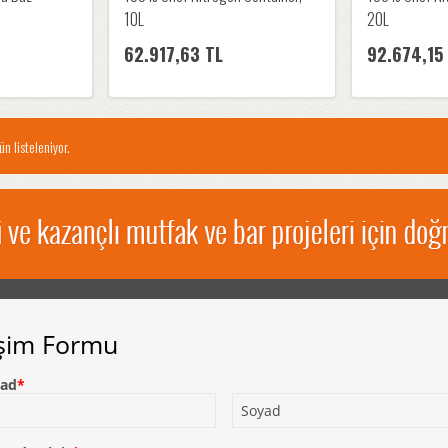
10L
20L
62.917,63 TL
92.674,15
n listeleniyor.