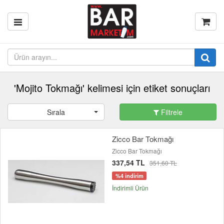
'Mojito Tokmağı' kelimesi için etiket sonuçları
Sırala
Filtrele
Zicco Bar Tokmağı
Zicco Bar Tokmağı
337,54 TL
351,60 TL
%4 indirim
İndirimli Ürün