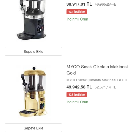
38.917,01 TL
40.965,27 TL
%5 indirim
İndirimli Ürün
Sepete Ekle
MYCO Sıcak Çikolata Makinesi
Gold
MYCO Sıcak Çikolata Makinesi GOLD
49.942,58 TL
52.571,14 TL
%5 indirim
İndirimli Ürün
Sepete Ekle