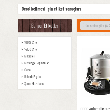
'Ocoo' kelimesi için etiket sonuçları
Benzer Etiketler
100% Chef
%100 Chef
Miksoloji
Mixology Ekipmanları
Ocoo
Buharlı Pişirici
Şurup Hazırlama
OCOO Automatic pre