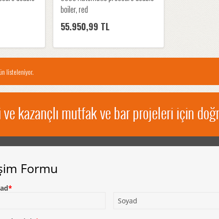
boiler, red
55.950,99 TL
n listeleniyor.