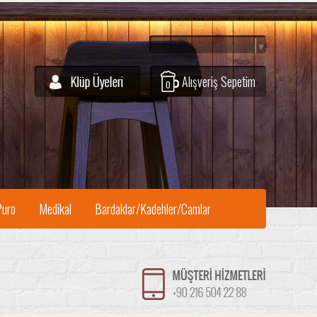
Select Language
▼
Alışveriş Sepetim
0
Puro
Medikal
Bardaklar/Kadehler/Camlar