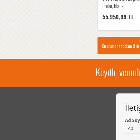
boiler, black
55.950,99 TL
Bu aramada toplam
2
ürü