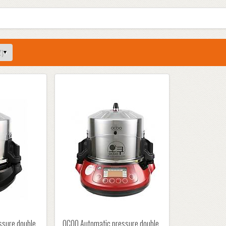
ssure double
OCOO Automatic pressure double