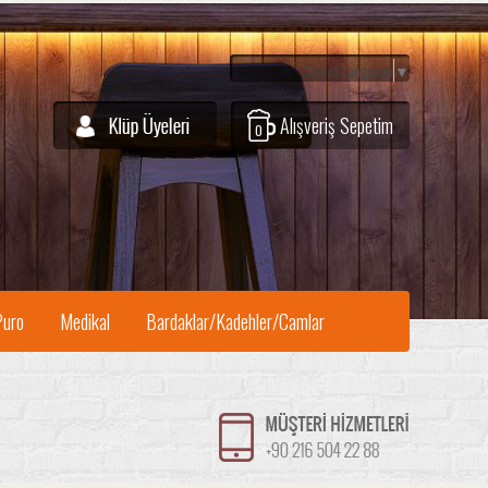
Select Language
▼
Alışveriş Sepetim
0
Puro
Medikal
Bardaklar/Kadehler/Camlar