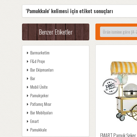
'Pamukkale' kelimesi için etiket sonuçları
Benzer Etiketler
Barmarketim
F&d Proje
Bar Ekipmanları
Bar
Mobil Ünite
Pamukşeker
Patlamış Mısır
Bar Mobilyaları
Emart
Pamukkale
EMART Pamuk Şeker 