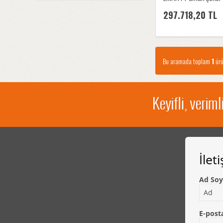
297.718,20 TL
Bu aramada toplam
1
ürü