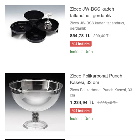
Zicco JW-BSS kadeh
tatlandırıcı, gerdanlık
Zicco JW-BSS kadeh tatlandırıcı,
gerdanlık
854,78 TL
890,40 TL
%4 indirim
İndirimli Ürün
Zicco Polikarbonat Punch
Kasesi, 33 cm
Zicco Polikarbonat Punch Kasesi, 33
cm
1.234,94 TL
1.286,40 TL
%4 indirim
İndirimli Ürün