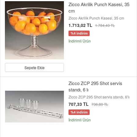
Zicco Akrilik Punch Kasesi, 35
cm
Zicco Akrilik Punch Kasesi, 35 cm
1.713,02 TL
1.784,40 TL
%4 indirim
İndirimli Ürün
Sepete Ekle
Zicco ZCP 295 Shot servis
standı, 6 lı
Zicco ZCP 295 Shot servis standı, 6'lı
707,33 TL
736,80 TL
%4 indirim
İndirimli Ürün