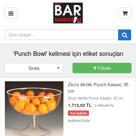
'Punch Bowl' kelimesi için etiket sonuçları
Sırala
Filtrele
Zicco Akrilik Punch Kasesi, 35
cm
Zicco Akrilik Punch Kasesi, 35 cm
1.713,02 TL
1.784,40 TL
%4 indirim
İndirimli Ürün