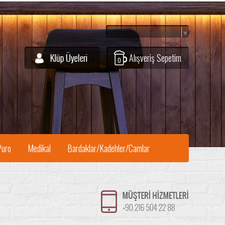
Select Language
▼
Alışveriş Sepetim
0
Puro
Medikal
Bardaklar/Kadehler/Camlar