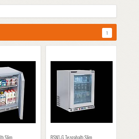
1
tı Slim
BSN1-G Tezgahaltı Slim