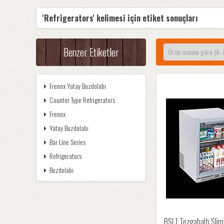
'Refrigerators' kelimesi için etiket sonuçları
Benzer Etiketler
Frenox Yatay Buzdolabı
Counter Type Refrigerators
Frenox
Yatay Buzdolabı
Bar Line Series
Refrigerators
Buzdolabı
BSL1 Tezgahaltı Slim