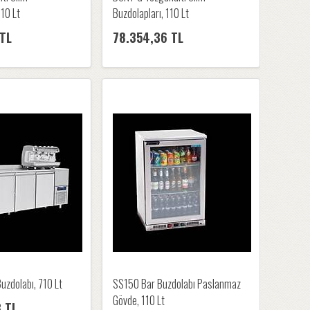
110 Lt
Buzdolapları, 110 Lt
 TL
78.354,36 TL
uzdolabı, 710 Lt
SS150 Bar Buzdolabı Paslanmaz
Gövde, 110 Lt
3 TL