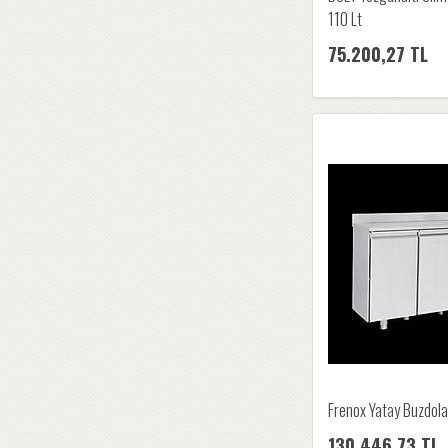
110 Lt
75.200,27 TL
Frenox Yatay Buzdola
130.446,73 TL