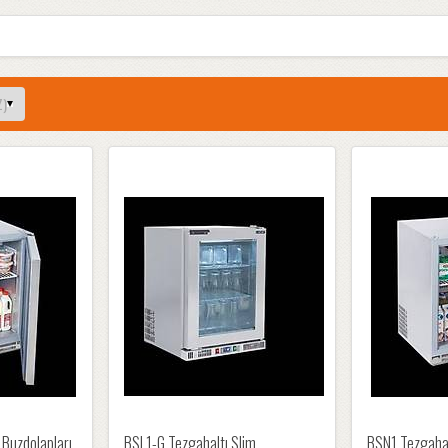
 Buzdolapları,
BSL1-G Tezgahaltı Slim
BSN1 Tezgahal