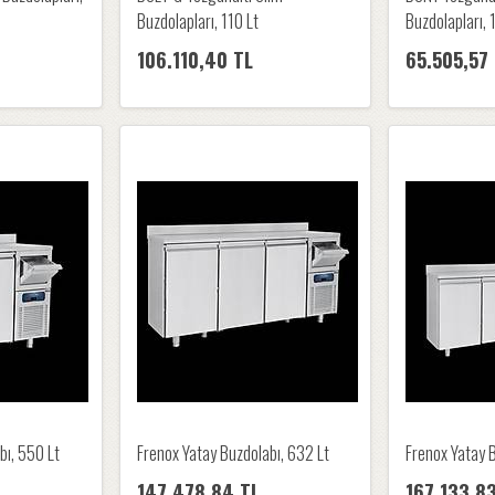
Buzdolapları, 110 Lt
Buzdolapları, 
106.110,40 TL
65.505,57
bı, 550 Lt
Frenox Yatay Buzdolabı, 632 Lt
Frenox Yatay B
147.478,84 TL
167.133,8