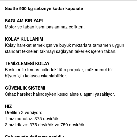
Saatte 900 kg sebzeye kadar kapasite
SAGLAM BIR YAPI
Motor ve taban kısmı paslanmaz çelikten.
KOLAY KULLANIM
Kolay hareket etmek için ve büyük miktarlara tamamen uygun
standart tekneleri takmayı sağlayan tekerlek içeren taban.
TEMİZLEMESİ KOLAY
Besinler ile temas halindeki tüm
parçalar, mükemmel bir
hijyen
için kolayca çıkarılabilirler.
GÜVENLIK SISTEMI
Cihaz hareket halindeyken kesici alete ulaşımı yasaklıyor.
HIZ
Üretilen 2 versiyon:
1 hız monofaz: 375 devir/dk.
2 hız trifaze: 375 devir/dk ve 750 devir/dk
Çok sayıda doğrama çeşidi :