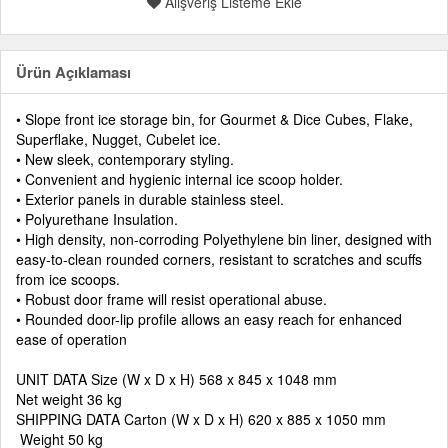
Alışveriş Listeme Ekle
Ürün Açıklaması
• Slope front ice storage bin, for Gourmet & Dice Cubes, Flake,
Superflake, Nugget, Cubelet ice.
• New sleek, contemporary styling.
• Convenient and hygienic internal ice scoop holder.
• Exterior panels in durable stainless steel.
• Polyurethane Insulation.
• High density, non-corroding Polyethylene bin liner, designed with
easy-to-clean rounded corners, resistant to scratches and scuffs
from ice scoops.
• Robust door frame will resist operational abuse.
• Rounded door-lip profile allows an easy reach for enhanced
ease of operation
UNIT DATA Size (W x D x H) 568 x 845 x 1048 mm
Net weight 36 kg
SHIPPING DATA Carton (W x D x H) 620 x 885 x 1050 mm
Weight 50 kg