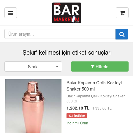
'Şekır' kelimesi için etiket sonuçları
Sırala
Filtrele
Bakır Kaplama Çelik Kokteyl
Shaker 500 ml
Bakır Kaplama Çelik Kokteyl Shaker
500 Cl
1.282,18 TL
1.335,60 TL
%4 indirim
İndirimli Ürün