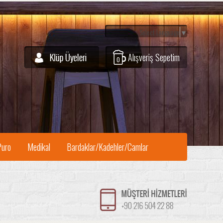
Select Language
▼
Alışveriş Sepetim
0
Puro
Medikal
Bardaklar/Kadehler/Camlar