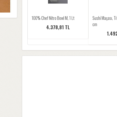
100% Chef Nitro Bowl M, 1 Lt
Sushi Maşası, T
cm
4.378,81 TL
1.49