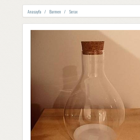
Anasayfa
Barmen
Serax