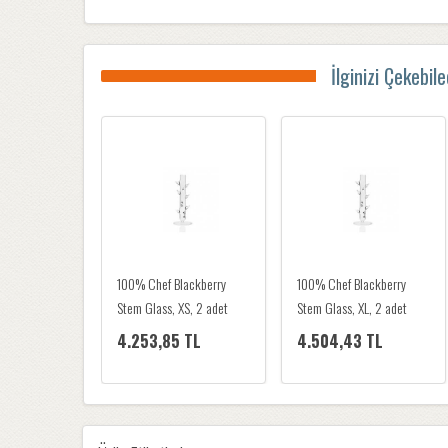
İlginizi Çekebil
100% Chef Lactarius
100% Chef Smoke and
Glass, 150 ml
Drink, 100 ml
3.753,36 TL
2.752,38 TL