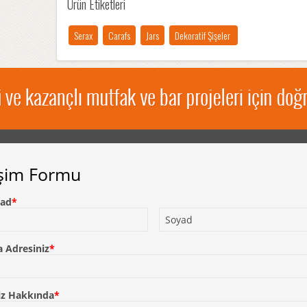
Ürün Etiketleri
Serax
Carafs
Jars
Dekoratif Şişeler