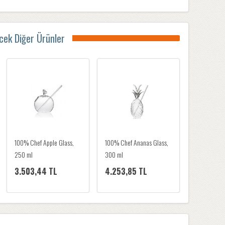
ecek Diğer Ürünler
100% Chef Viking Glass,
100% Chef Blackberry
100% Chef 
350ml
Stem Glass, XS, 2 adet
Stem Glass,
4.504,43 TL
4.253,85 TL
4.504,4