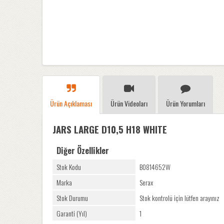
Ürün Açıklaması
Ürün Videoları
Ürün Yorumları
JARS LARGE D10,5 H18 WHITE
Diğer Özellikler
Stok Kodu
B0814652W
Marka
Serax
Stok Durumu
Stok kontrolü için lütfen arayınız
Garanti (Yıl)
1