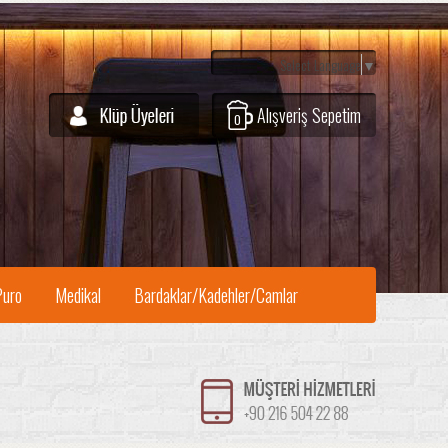
Select Language
▼
Alışveriş Sepetim
0
Puro
Medikal
Bardaklar/Kadehler/Camlar