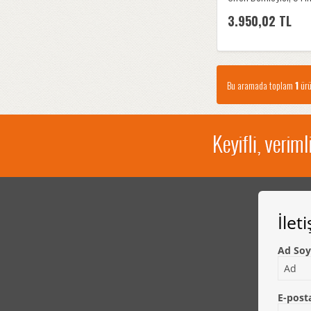
3.950,02 TL
Bu aramada toplam
1
ürü