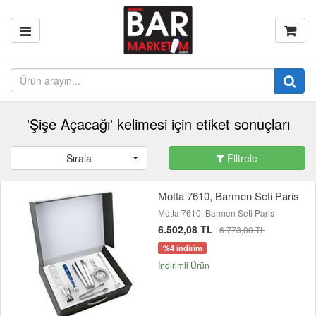
'Şişe Açacağı' kelimesi için etiket sonuçları
Sırala
Filtrele
Motta 7610, Barmen Seti Paris
Motta 7610, Barmen Seti Paris
6.502,08 TL
6.773,00 TL
%4 indirim
İndirimli Ürün