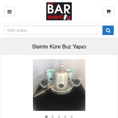
Slainte Küre Buz Yapıcı