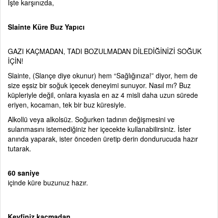
İşte karşınızda,
Slainte Küre Buz Yapıcı
GAZI KAÇMADAN, TADI BOZULMADAN DİLEDİĞİNİZİ SOĞUK
İÇİN!
Slainte, (Slançe diye okunur) hem “Sağlığınıza!” diyor, hem de
size eşsiz bir soğuk içecek deneyimi sunuyor. Nasıl mı? Buz
küpleriyle değil, onlara kıyasla en az 4 misli daha uzun sürede
eriyen, kocaman, tek bir buz küresiyle.
Alkollü veya alkolsüz. Soğurken tadının değişmesini ve
sulanmasını istemediğiniz her içecekte kullanabilirsiniz. İster
anında yaparak, ister önceden üretip derin dondurucuda hazır
tutarak.
60 saniye
içinde küre buzunuz hazır.
Keyfiniz kaçmadan…