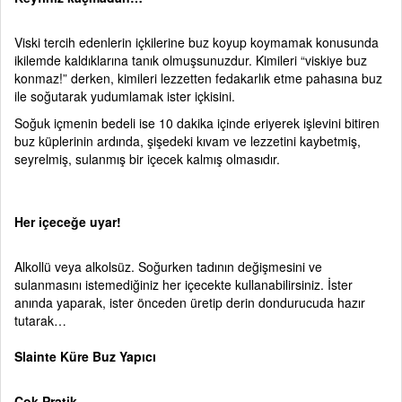
Viski tercih edenlerin içkilerine buz koyup koymamak konusunda
ikilemde kaldıklarına tanık olmuşsunuzdur. Kimileri “viskiye buz
konmaz!” derken, kimileri lezzetten fedakarlık etme pahasına buz
ile soğutarak yudumlamak ister içkisini.
Soğuk içmenin bedeli ise 10 dakika içinde eriyerek işlevini bitiren
buz küplerinin ardında, şişedeki kıvam ve lezzetini kaybetmiş,
seyrelmiş, sulanmış bir içecek kalmış olmasıdır.
Her içeceğe uyar!
Alkollü veya alkolsüz. Soğurken tadının değişmesini ve
sulanmasını istemediğiniz her içecekte kullanabilirsiniz. İster
anında yaparak, ister önceden üretip derin dondurucuda hazır
tutarak…
Slainte Küre Buz Yapıcı
Çok Pratik