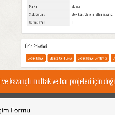
Marka
Slainte
Stok Durumu
Stok kontrolü için lütfen arayınız
Garanti (Yıl)
1
Ürün Etiketleri
Soğuk Kahve
Slainte Cold Brew
Soğuk Kahve Demleyici
C