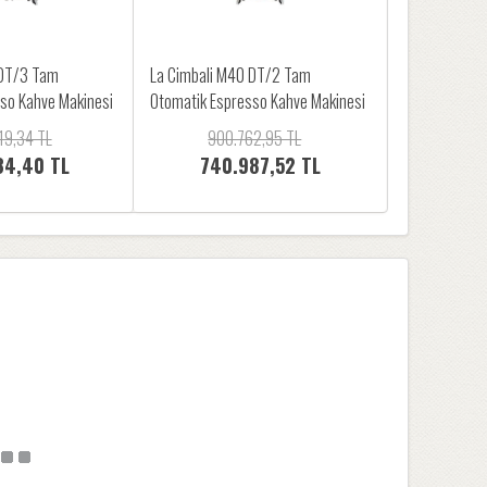
 DT/3 Tam
La Cimbali M40 DT/2 Tam
so Kahve Makinesi
Otomatik Espresso Kahve Makinesi
19,34 TL
900.762,95 TL
34,40 TL
740.987,52 TL