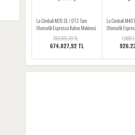
La Cimbali M26 SE / DT3 Tam
La Cimbali M40
Otomatik Espresso Kahve Makinesi
Otomatik Espres
793.915,20 TL
1.089.1
674.827,92 TL
926.2