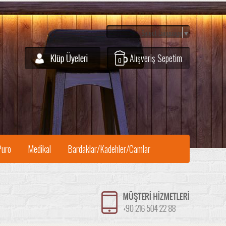
Select Language
▼
Alışveriş Sepetim
0
Puro
Medikal
Bardaklar/Kadehler/Camlar