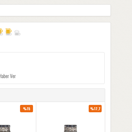
%15
%17,7