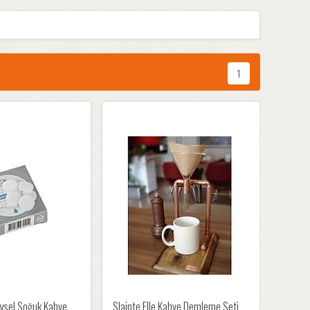
1
ysel Soğuk Kahve
Slainte Elle Kahve Demleme Seti,