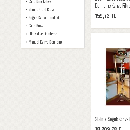
Cold Drip Kahve
Demleme Kahve Filtr
Slainte Cold Brew
159,73 TL
Soğuk Kahve Demleyici
Cold Brew
Elle Kahve Demleme
Manuel Kahve Demleme
Slainte Soğuk Kahve 
18.709,78 TL