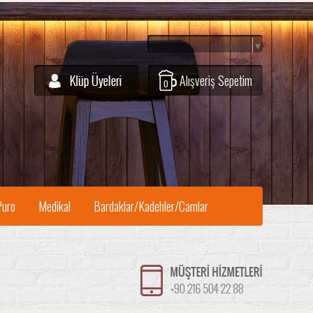
Select Language
▼
Alışveriş Sepetim
0
Puro
Medikal
Bardaklar/Kadehler/Camlar