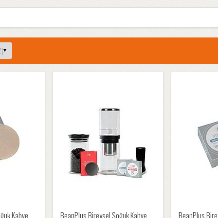
oğuk Kahve
BeanPlus Bireysel Soğuk Kahve
BeanPlus Bire