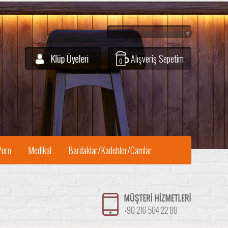
Select Language
▼
Alışveriş Sepetim
0
Puro
Medikal
Bardaklar/Kadehler/Camlar