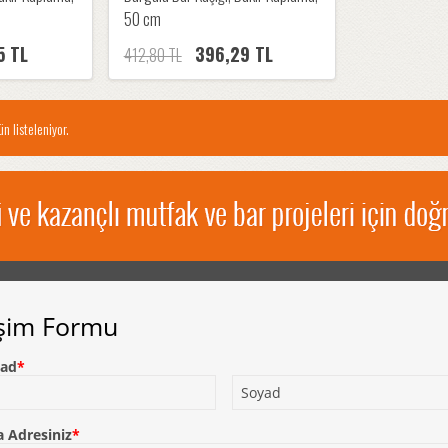
50 cm
5 TL
396,29 TL
412,80 TL
n listeleniyor.