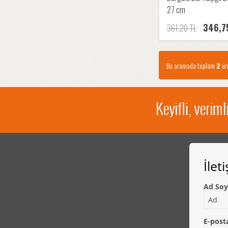
27 cm
346,7
361,20 TL
Bu aramada toplam
2
ürü