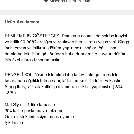
Alışveriş Listeme Ekle
Ürün Açıklaması
DEMLEME ISI GÖSTERGESİ Demleme esnasında çok belirleyici
ve kritik 90-96°C aralığını vurgulayan kırmızı renk yelpazesi. Stagg
ibrik, yavaş ve istikrarlı döküm yapılmasını sağlar. Ağız kısmı,
demleme teknikleri göz önünde bulunduralarak en uygun döküm
için özel olarak tasarlanmıştır.
DENGELİ KOL Dökme işlemini daha kolay hale getirmek için
tasarlanan ağırlıklı tutma sapı, kütle merkezini elinize yaklaştırır.
Stagg ibrik, yüksek kaliteli paslanmaz çelikten yapılmıştır. ( 304 -
18/8 )
Mat Siyah - 1 litre kapasite
304 kalite paslanmaz malzeme
Gaz-elektrik-induksiyon ocak uyumlu
Şık tasarım