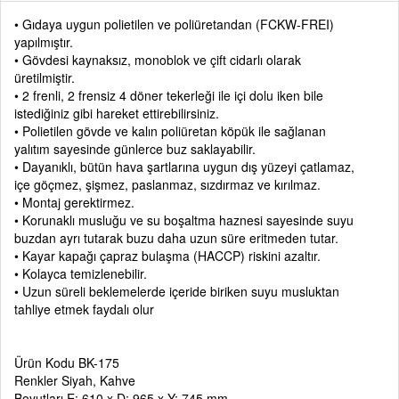
• Gıdaya uygun polietilen ve poliüretandan (FCKW-FREI)
yapılmıştır.
• Gövdesi kaynaksız, monoblok ve çift cidarlı olarak
üretilmiştir.
• 2 frenli, 2 frensiz 4 döner tekerleği ile içi dolu iken bile
istediğiniz gibi hareket ettirebilirsiniz.
• Polietilen gövde ve kalın poliüretan köpük ile sağlanan
yalıtım sayesinde günlerce buz saklayabilir.
• Dayanıklı, bütün hava şartlarına uygun dış yüzeyi çatlamaz,
içe göçmez, şişmez, paslanmaz, sızdırmaz ve kırılmaz.
• Montaj gerektirmez.
• Korunaklı musluğu ve su boşaltma haznesi sayesinde suyu
buzdan ayrı tutarak buzu daha uzun süre eritmeden tutar.
• Kayar kapağı çapraz bulaşma (HACCP) riskini azaltır.
• Kolayca temizlenebilir.
• Uzun süreli beklemelerde içeride biriken suyu musluktan
tahliye etmek faydalı olur
Ürün Kodu BK-175
Renkler Siyah, Kahve
Boyutları E: 610 x D: 965 x Y: 745 mm