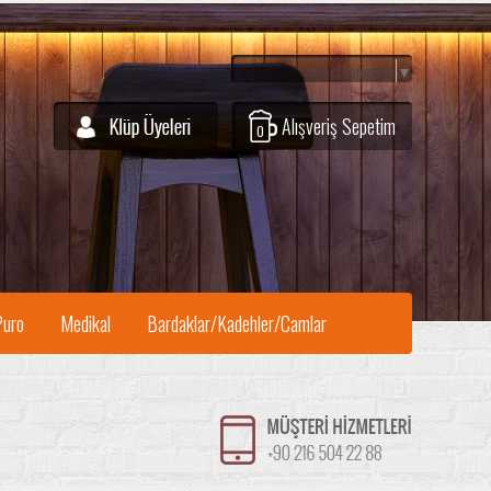
Select Language
▼
Alışveriş Sepetim
0
Puro
Medikal
Bardaklar/Kadehler/Camlar