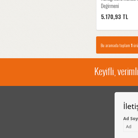
Değirmeni
5.170,93 TL
Bu aramada toplam
1
ürü