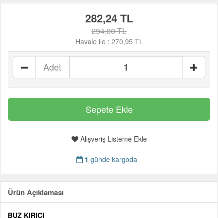
282,24 TL
294,00 TL
Havale ile :
270,95 TL
Adet
Alışveriş Listeme Ekle
1
günde kargoda
Ürün Açıklaması
BUZ KIRICI