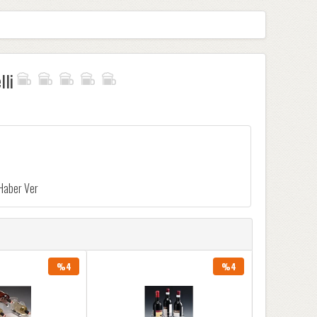
lli
%4
%4