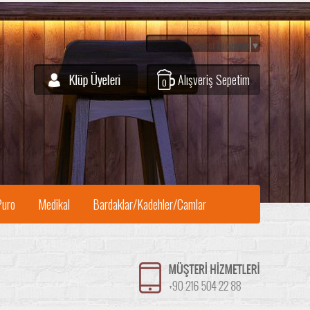
Select Language
▼
Alışveriş Sepetim
0
Puro
Medikal
Bardaklar/Kadehler/Camlar