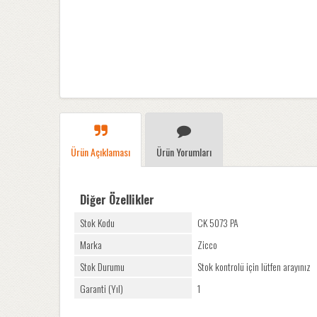
Ürün Açıklaması
Ürün Yorumları
Diğer Özellikler
Stok Kodu
CK 5073 PA
Marka
Zicco
Stok Durumu
Stok kontrolü için lütfen arayınız
Garanti (Yıl)
1