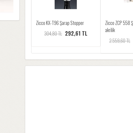
Zicco KX-T96 Şarap Stopper
Zicco ZCP 558 Şa
akrilik
292,61 TL
304,80 TL
2.559,60 TL