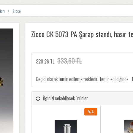
ları
Zicco
Zicco CK 5073 PA Şarap standı, hasır te
333,60 TL
320,26 TL
Geçici olarak temin edilememektedir. Temin edildiğinde
İlginizi çekebilecek ürünler
%4