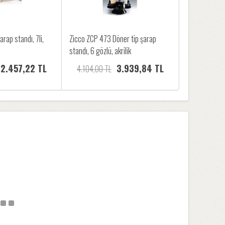
rap standı, 7li,
Zicco ZCP 473 Döner tip şarap
standı, 6 gözlü, akrilik
2.457,22 TL
3.939,84 TL
4.104,00 TL