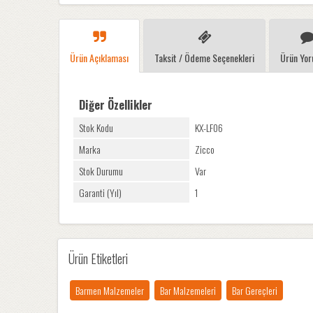
Ürün Açıklaması
Taksit / Ödeme Seçenekleri
Ürün Yor
Diğer Özellikler
Stok Kodu
KX-LF06
Marka
Zicco
Stok Durumu
Var
Garanti (Yıl)
1
Ürün Etiketleri
Barmen Malzemeler
Bar Malzemeleri
Bar Gereçleri