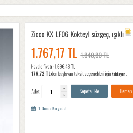
Zicco KX-LF06 Kokteyl süzgeç, ışıklı
1.767,17 TL
1.840,80 TL
Havale fiyatı :
1.696,48 TL
176,72 TL
'den başlayan taksit seçenekleri için
tıklayın.
Adet
1