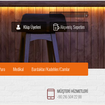
Select Language
▼
Alışveriş Sepetim
0
Puro
Medikal
Bardaklar/Kadehler/Camlar