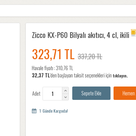
Zicco KX-P60 Bilyalı akıtıcı, 4 cl, ikili
323,71 TL
337,20 TL
Havale fiyatı :
310,76 TL
32,37 TL
'den başlayan taksit seçenekleri için
tıklayın.
Adet
1