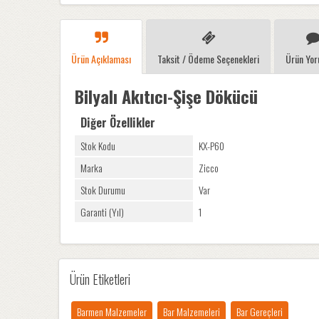
Ürün Açıklaması
Taksit / Ödeme Seçenekleri
Ürün Yor
Bilyalı Akıtıcı-Şişe Dökücü
Diğer Özellikler
Stok Kodu
KX-P60
Marka
Zicco
Stok Durumu
Var
Garanti (Yıl)
1
Ürün Etiketleri
Barmen Malzemeler
Bar Malzemeleri
Bar Gereçleri