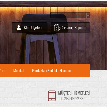
Select Language
▼
Alışveriş Sepetim
0
Puro
Medikal
Bardaklar/Kadehler/Camlar