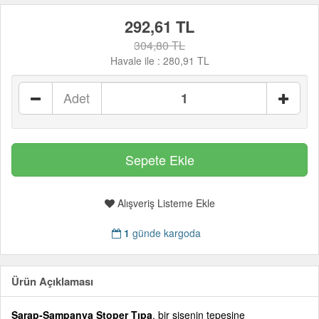
292,61 TL
304,80 TL
Havale ile :
280,91 TL
Adet
Alışveriş Listeme Ekle
1
günde kargoda
Ürün Açıklaması
Şarap-Şampanya Stoper Tıpa
, bir şişenin tepesine