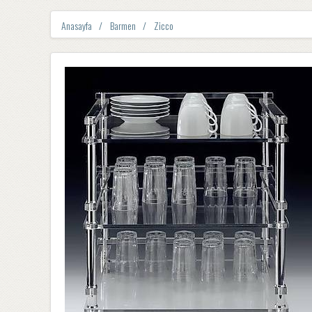
Anasayfa
Barmen
Zicco