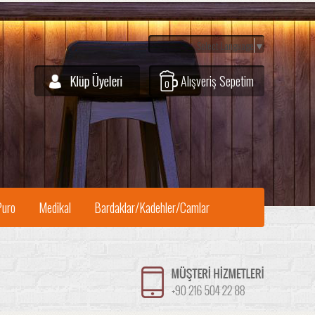
Select Language
▼
Alışveriş Sepetim
0
Puro
Medikal
Bardaklar/Kadehler/Camlar