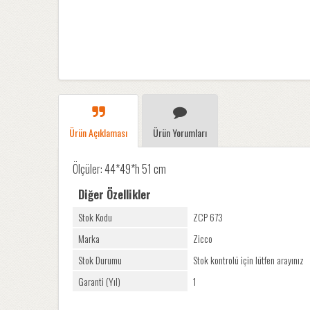
Ürün Açıklaması
Ürün Yorumları
Ölçüler: 44*49*h 51 cm
Diğer Özellikler
Stok Kodu
ZCP 673
Marka
Zicco
Stok Durumu
Stok kontrolü için lütfen arayınız
Garanti (Yıl)
1