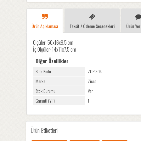
Ürün Açıklaması
Taksit / Ödeme Seçenekleri
Ürün Yor
Ölçüler: 50x16x9,5 cm
İç Ölçüler: 14x11x7,5 cm
Diğer Özellikler
Stok Kodu
ZCP 304
Marka
Zicco
Stok Durumu
Var
Garanti (Yıl)
1
Ürün Etiketleri