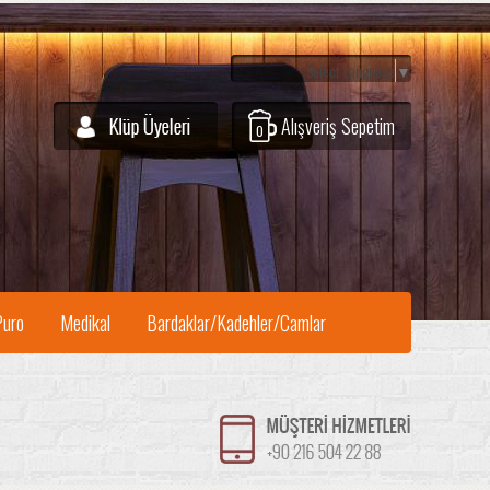
Select Language
▼
Alışveriş Sepetim
0
Puro
Medikal
Bardaklar/Kadehler/Camlar